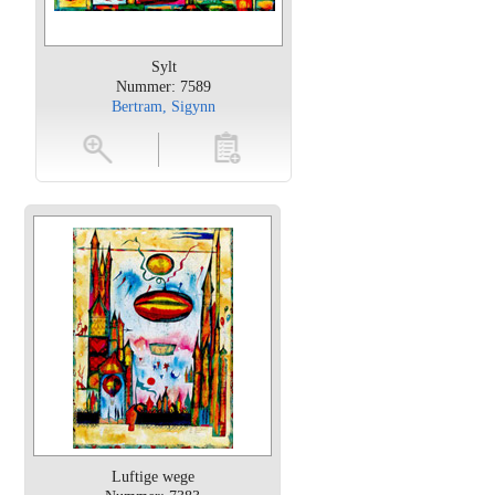
Sylt
Nummer: 7589
Bertram, Sigynn
oten
toevoegen
Luftige wege