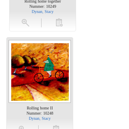
Rolling home together
Nummer: 10249
Dynan, Stacy
oten
toevoegen
Rolling home II
Nummer: 10248
Dynan, Stacy
en
toevoegen