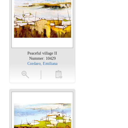
Peaceful village II
Nummer: 10429
Cordaro, Emiliana
oten
toevoegen