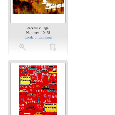
Peaceful village I
Nummer: 10428
Cordaro, Emiliana
oten
toevoegen