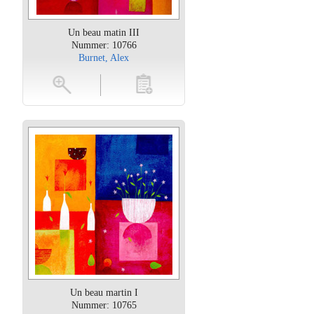
Un beau matin III
Nummer: 10766
Burnet, Alex
oten
toevoegen
Un beau martin I
Nummer: 10765