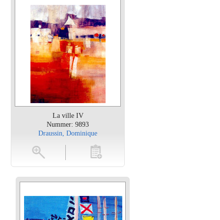
La ville IV
Nummer: 9893
Draussin, Dominique
en
toevoegen