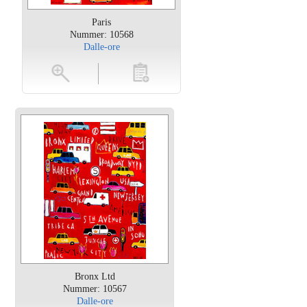
Paris
Nummer: 10568
Dalle-ore
oten
toevoegen
Bronx Ltd
Nummer: 10567
Dalle-ore