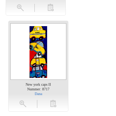
en
toevoegen
New york caps II
Nummer: 8717
Dana
oten
toevoegen