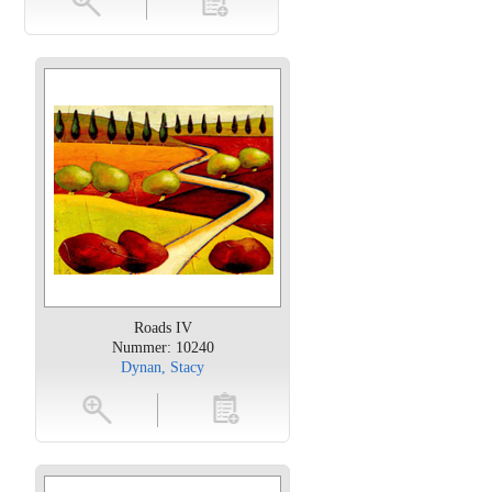
Roads IV
Nummer: 10240
Dynan, Stacy
oten
toevoegen