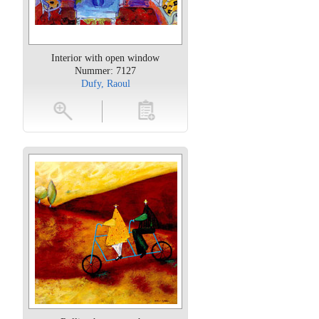
Interior with open window
Nummer: 7127
Dufy, Raoul
oten
toevoegen