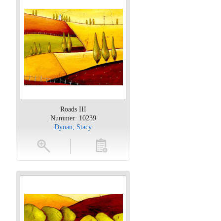
Roads III
Nummer: 10239
Dynan, Stacy
oten
toevoegen