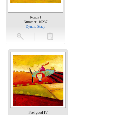
Roads I
Nummer: 10237
Dynan, Stacy
en
toevoegen
Feel good IV