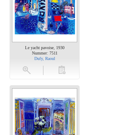
Le yacht pavoise, 1930
Nummer: 7511
Dufy, Raoul
oten
toevoegen