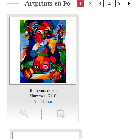
Artprints en Posters van Naïef
1
2
3
4
5
Blumenmadchen
Nummer: 6110
Alt, Otmar
en
toevoegen