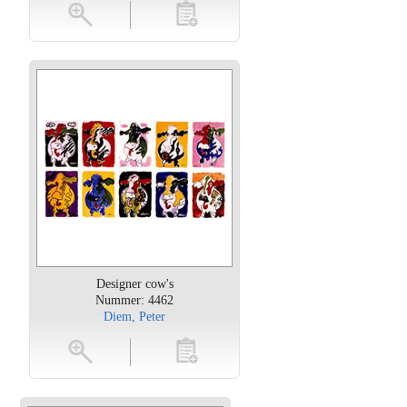
oten
toevoegen
Designer cow's
Nummer: 4462
Diem, Peter
oten
toevoegen