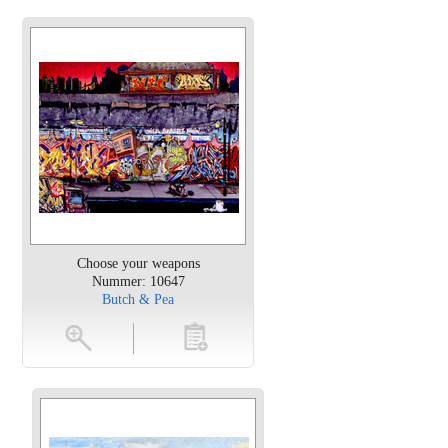
Choose your weapons
Nummer: 10647
Butch & Pea
en
toevoegen