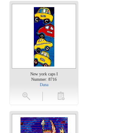
New york caps I
Nummer: 8716
Dana
oten
toevoegen