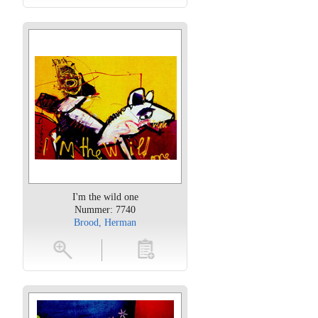
I'm the wild one
Nummer: 7740
Brood, Herman
oten
toevoegen