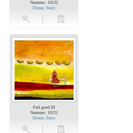
Nummer: 10232
Dynan, Stacy
oten
toevoegen
Feel good III
Nummer: 10231
Dynan, Stacy
oten
toevoegen