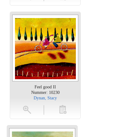
Feel good II
Nummer: 10230
Dynan, Stacy
oten
toevoegen