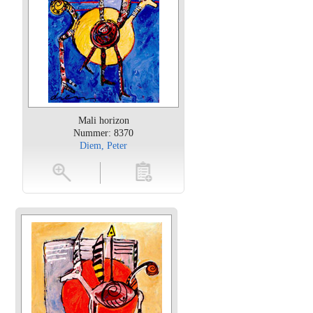
Mali horizon
Nummer: 8370
Diem, Peter
oten
toevoegen