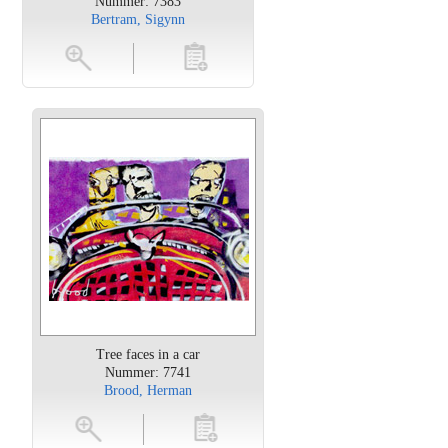
Nummer: 7383
Bertram, Sigynn
en
toevoegen
Tree faces in a car
Nummer: 7741
Brood, Herman
oten
toevoegen