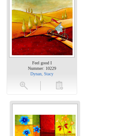
Feel good I
Nummer: 10229
Dynan, Stacy
en
toevoegen