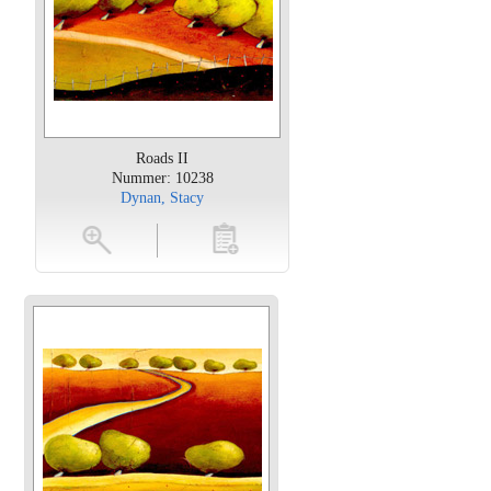
Roads II
Nummer: 10238
Dynan, Stacy
oten
toevoegen