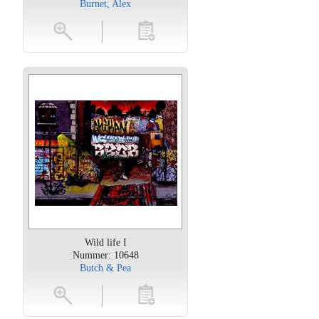
Burnet, Alex
oten
toevoegen
Wild life I
Nummer: 10648
Butch & Pea
oten
toevoegen