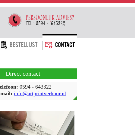
ARIEVEN
BESTELLIJST
CONTACT
Direct contact
elefoon:
0594 - 643322
mail:
info@artprintverhuur.nl