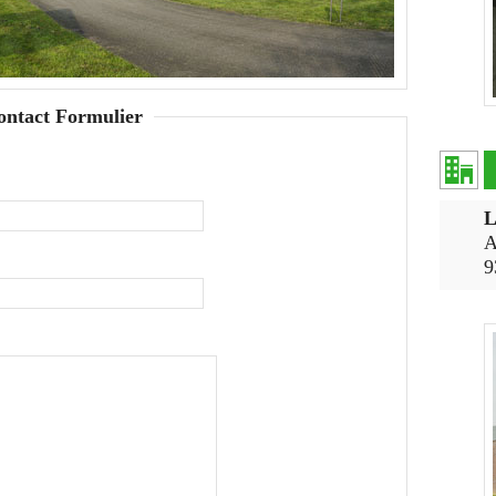
ontact Formulier
L
A
9