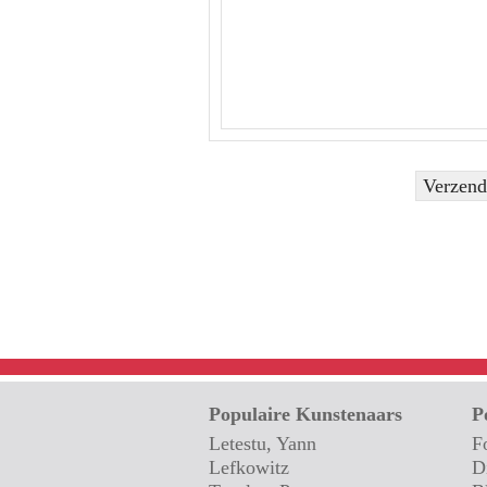
Populaire Kunstenaars
P
Letestu, Yann
F
Lefkowitz
D