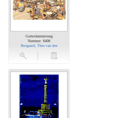
Gotterdammerung
Nummer: 8408
Boogaard, Theo van den
oten
toevoegen