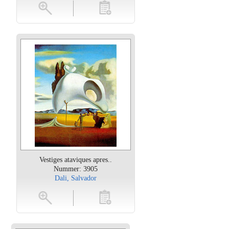
oten
toevoegen
Vestiges ataviques apres..
Nummer: 3905
Dali, Salvador
oten
toevoegen