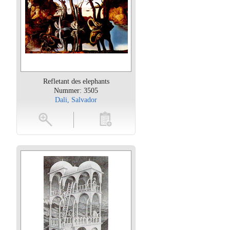
Refletant des elephants
Nummer: 3505
Dali, Salvador
oten
toevoegen