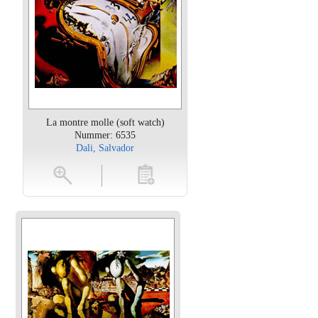
La montre molle (soft watch)
Nummer: 6535
Dali, Salvador
oten
toevoegen