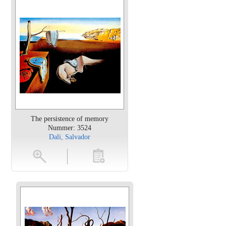
The persistence of memory
Nummer: 3524
Dali, Salvador
en
toevoegen