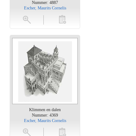
Nummer: 4887
Escher, Maurits Cornelis
oten
toevoegen
Klimmen en dalen
Nummer: 4369
Escher, Maurits Cornelis
oten
toevoegen