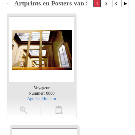
Artprints en Posters van Surrealisten
1
2
3
Voyageur
Nummer: 8880
Aguilar, Homero
en
toevoegen