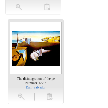
en
toevoegen
The disintegration of the pe
Nummer: 6537
Dali, Salvador
oten
toevoegen