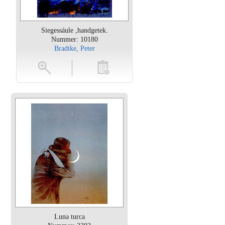
Siegessáule ,handgetek.
Nummer: 10180
Bradtke, Peter
oten
toevoegen
Luna turca