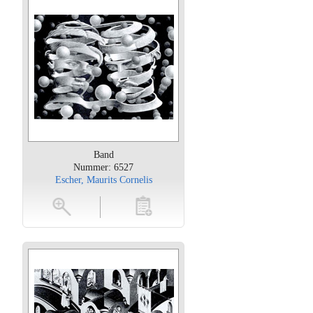
Band
Nummer: 6527
Escher, Maurits Cornelis
oten
toevoegen