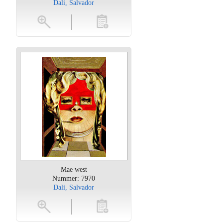
Dali, Salvador
oten
toevoegen
Mae west
Nummer: 7970
Dali, Salvador
oten
toevoegen