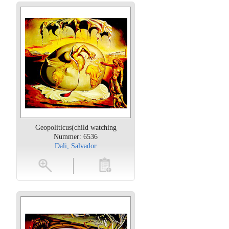
Geopoliticus(child watching
Nummer: 6536
Dali, Salvador
oten
toevoegen