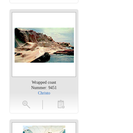
Wrapped coast
Nummer: 9451
Christo
oten
toevoegen