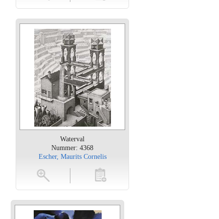
Waterval
Nummer: 4368
Escher, Maurits Cornelis
oten
toevoegen