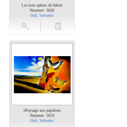
Les trois sphinx de bikini
Nummer: 5020
Dali, Salvador
oten
toevoegen
6Paysage aux papillons
Nummer: 5019
Dali, Salvador