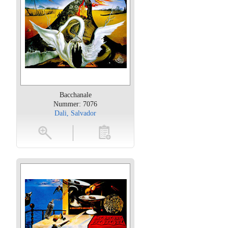
Bacchanale
Nummer: 7076
Dali, Salvador
oten
toevoegen