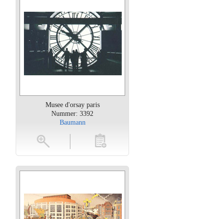
Musee d'orsay paris
Nummer: 3392
Baumann
oten
toevoegen