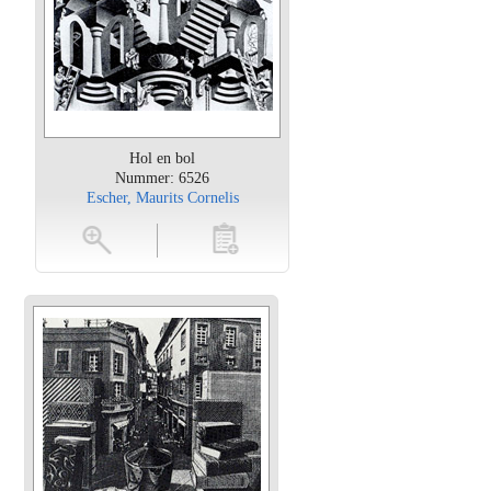
Hol en bol
Nummer: 6526
Escher, Maurits Cornelis
oten
toevoegen