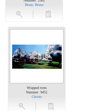
Nummer: 2302
Bruni, Bruno
en
toevoegen
Wrapped trees
Nummer: 9452
Christo
oten
toevoegen