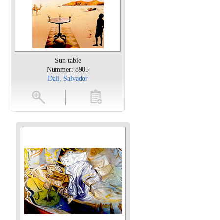
Sun table
Nummer: 8905
Dali, Salvador
en
toevoegen