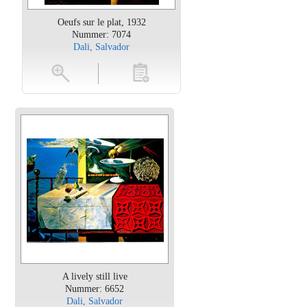
Oeufs sur le plat, 1932
Nummer: 7074
Dali, Salvador
oten
toevoegen
A lively still live
Nummer: 6652
Dali, Salvador