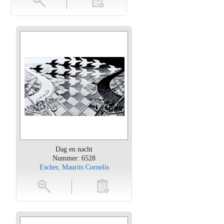
Dag en nacht
Nummer: 6528
Escher, Maurits Cornelis
oten
toevoegen