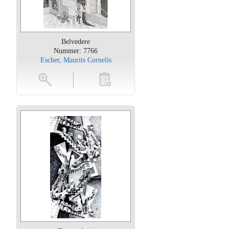
Belvedere
Nummer: 7766
Escher, Maurits Cornelis
oten
toevoegen