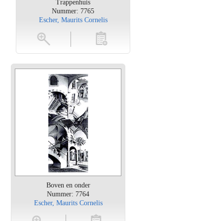
Trappenhuis
Nummer: 7765
Escher, Maurits Cornelis
oten
toevoegen
Boven en onder
Nummer: 7764
Escher, Maurits Cornelis
en
toevoegen