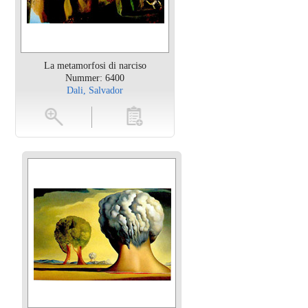
La metamorfosi di narciso
Nummer: 6400
Dali, Salvador
en
toevoegen