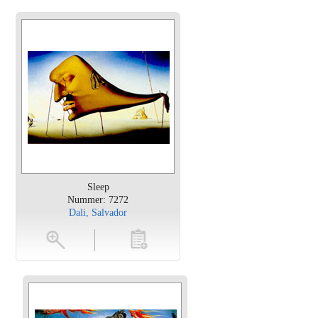
Sleep
Nummer: 7272
Dali, Salvador
en
toevoegen