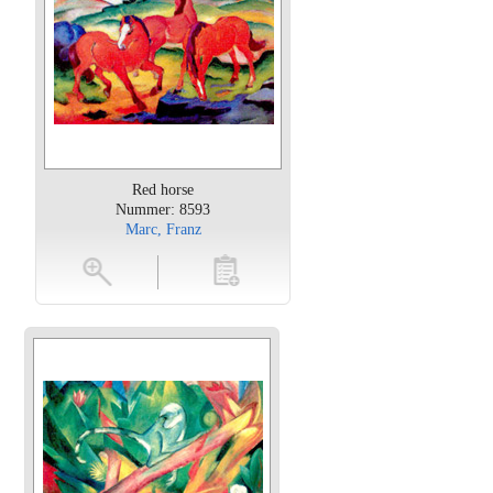
Red horse
Nummer: 8593
Marc, Franz
oten
toevoegen