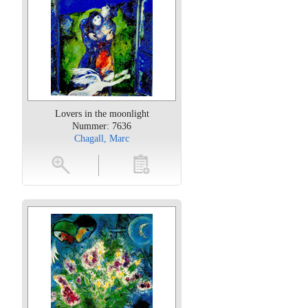
Lovers in the moonlight
Nummer: 7636
Chagall, Marc
oten
toevoegen