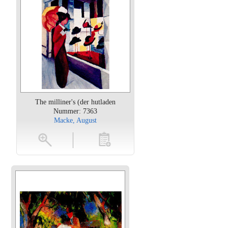
The milliner's (der hutladen
Nummer: 7363
Macke, August
oten
toevoegen