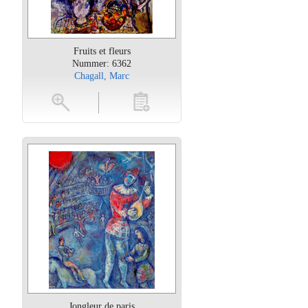
Fruits et fleurs
Nummer: 6362
Chagall, Marc
oten
toevoegen
Jongleur de paris