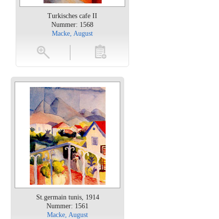
Turkisches cafe II
Nummer: 1568
Macke, August
oten
toevoegen
St.germain tunis, 1914
Nummer: 1561
Macke, August