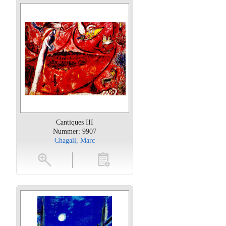
Cantiques III
Nummer: 9907
Chagall, Marc
oten
toevoegen