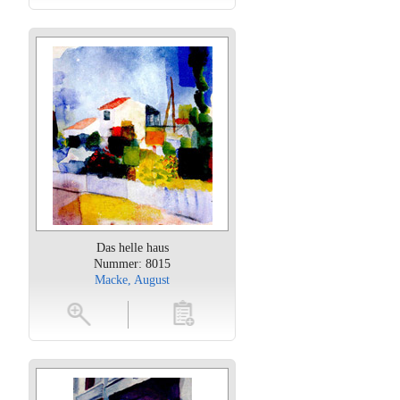
Das helle haus
Nummer: 8015
Macke, August
oten
toevoegen