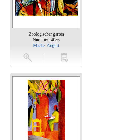
Zoologischer garten
Nummer: 4086
Macke, August
oten
toevoegen