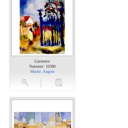
Gartentor
Nummer: 10386
Macke, August
oten
toevoegen