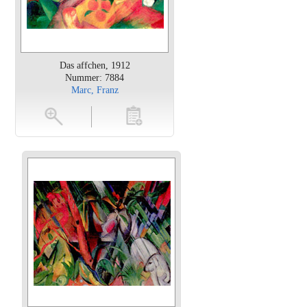
Das affchen, 1912
Nummer: 7884
Marc, Franz
en
toevoegen