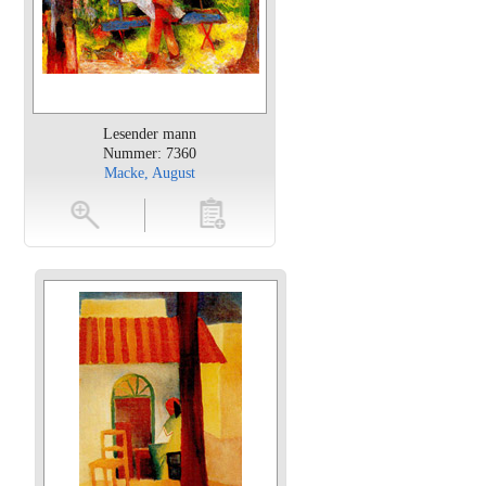
Lesender mann
Nummer: 7360
Macke, August
en
toevoegen