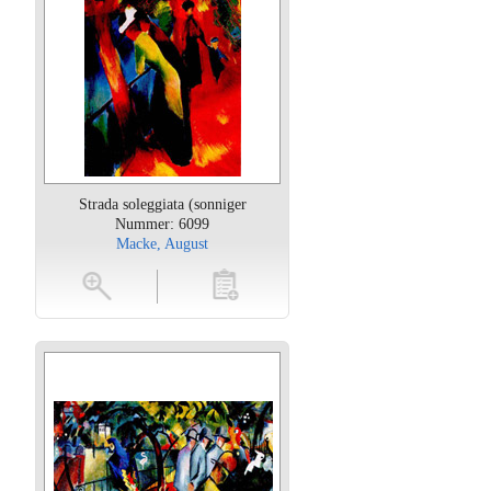
Strada soleggiata (sonniger
Nummer: 6099
Macke, August
oten
toevoegen