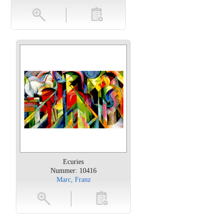
en
toevoegen
Ecuries
Nummer: 10416
Marc, Franz
oten
toevoegen