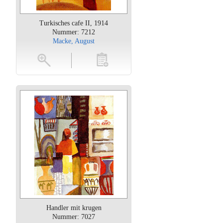
Turkisches cafe II, 1914
Nummer: 7212
Macke, August
oten
toevoegen
Handler mit krugen
Nummer: 7027