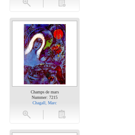
oten
toevoegen
Champs de mars
Nummer: 7215
Chagall, Marc
oten
toevoegen