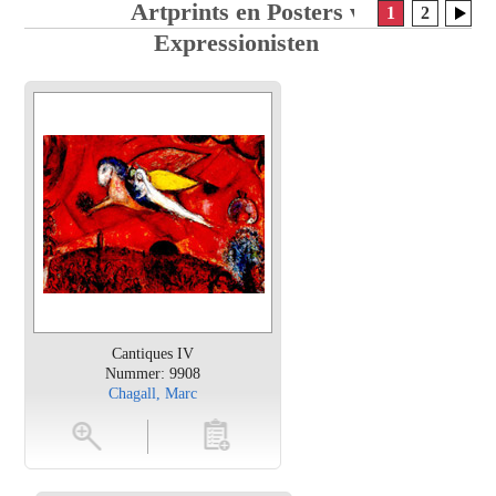
Artprints en Posters van
1
2
Expressionisten
Cantiques IV
Nummer: 9908
Chagall, Marc
en
toevoegen