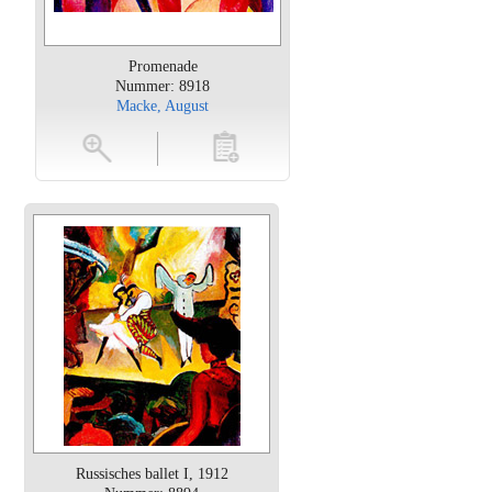
Promenade
Nummer: 8918
Macke, August
oten
toevoegen
Russisches ballet I, 1912