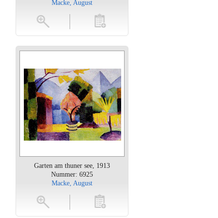
Macke, August
oten
toevoegen
Garten am thuner see, 1913
Nummer: 6925
Macke, August
oten
toevoegen