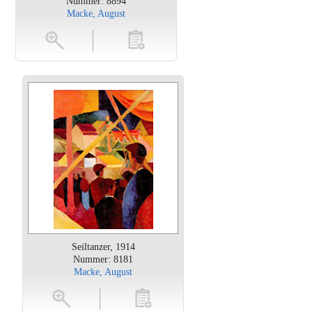
Nummer: 8894
Macke, August
en
toevoegen
Seiltanzer, 1914
Nummer: 8181
Macke, August
oten
toevoegen