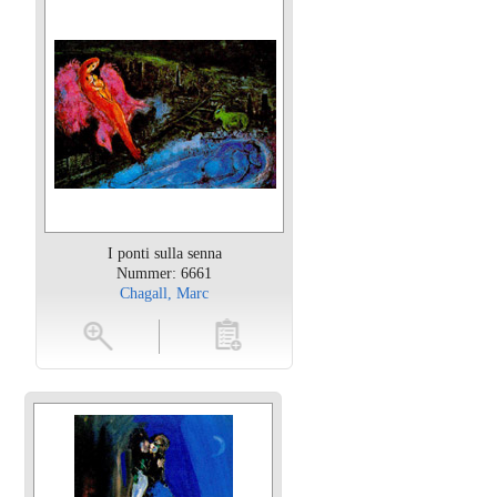
I ponti sulla senna
Nummer: 6661
Chagall, Marc
oten
toevoegen