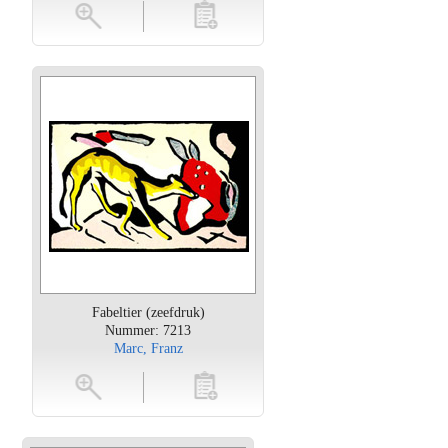
oten
toevoegen
Fabeltier (zeefdruk)
Nummer: 7213
Marc, Franz
oten
toevoegen