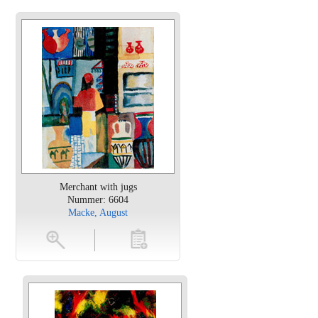
Merchant with jugs
Nummer: 6604
Macke, August
en
toevoegen