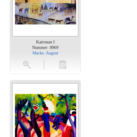
Kairouan I
Nummer: 8969
Macke, August
oten
toevoegen