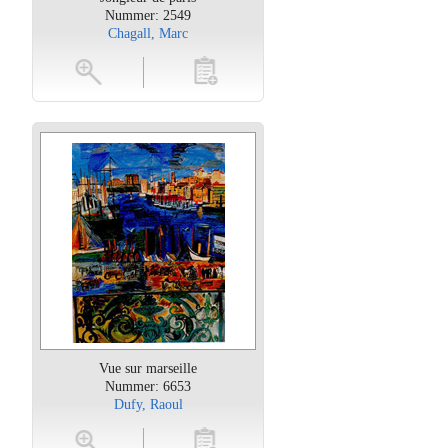
Nummer: 2549
Chagall, Marc
oten
toevoegen
Vue sur marseille
Nummer: 6653
Dufy, Raoul
oten
toevoegen