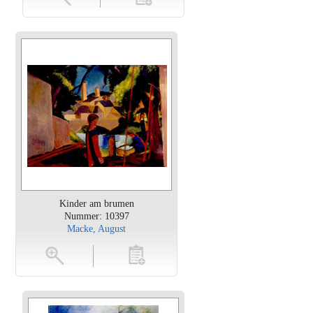
Kinder am brumen
Nummer: 10397
Macke, August
en
toevoegen