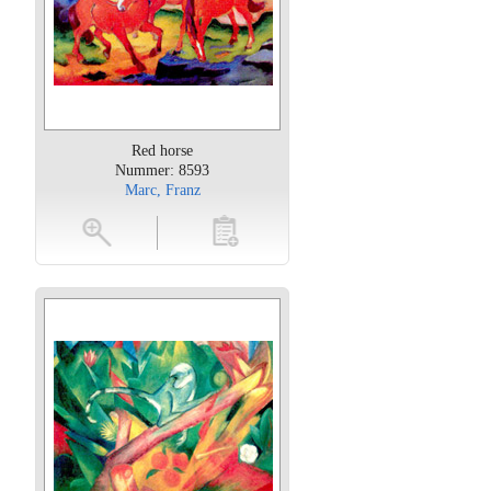
Red horse
Nummer: 8593
Marc, Franz
oten
toevoegen