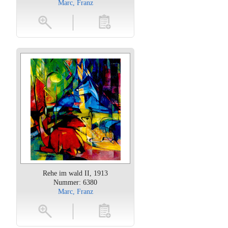
Marc, Franz
oten
toevoegen
Rehe im wald II, 1913
Nummer: 6380
Marc, Franz
oten
toevoegen