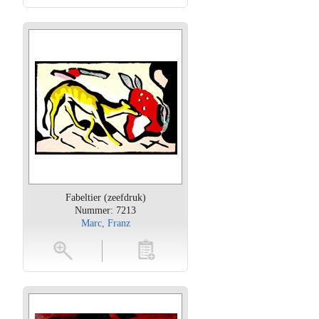
Fabeltier (zeefdruk)
Nummer: 7213
Marc, Franz
oten
toevoegen