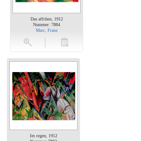
Das affchen, 1912
Nummer: 7884
Marc, Franz
oten
toevoegen
Im regen, 1912