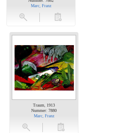
Nummer: 7882
Marc, Franz
en
toevoegen
Traum, 1913
Nummer: 7880
Marc, Franz
oten
toevoegen