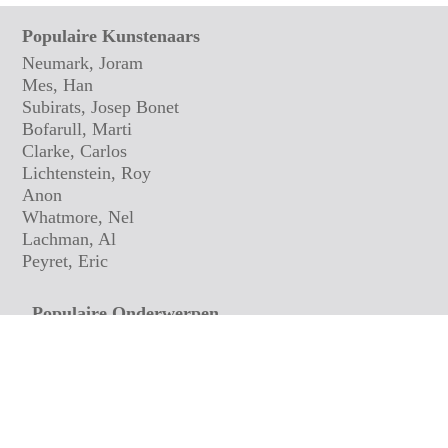
Populaire Kunstenaars
Neumark, Joram
Mes, Han
Subirats, Josep Bonet
Bofarull, Marti
Clarke, Carlos
Lichtenstein, Roy
Anon
Whatmore, Nel
Lachman, Al
Peyret, Eric
Populaire Onderwerpen
Maritiem
Expressionisten
Culinair
Zeegezichten
Stadsgezichten