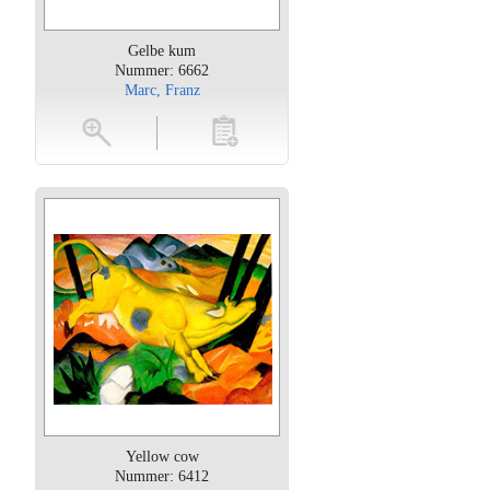
Gelbe kum
Nummer: 6662
Marc, Franz
oten
toevoegen
Yellow cow
Nummer: 6412