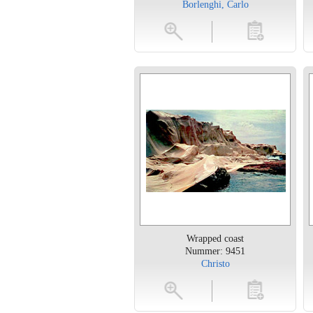
Borlenghi, Carlo
vergroten
toevoegen
vergroten
Wrapped coast
Nummer: 9451
Christo
vergroten
toevoegen
vergroten