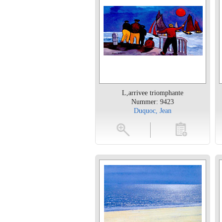
L,arrivee triomphante
Nummer: 9423
Duquoc, Jean
vergroten
toevoegen
vergroten