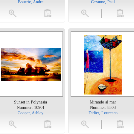
Bourrie, Andre
Cezanne, Paul
toevoegen
vergroten
toevoegen
vergrot
Sunset in Polynesia
Mirando al mar
Nummer: 10901
Nummer: 8503
Cooper, Ashley
Didier, Lourenco
toevoegen
vergroten
toevoegen
vergrot