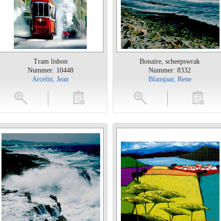
Tram lisbon
Bonaire, scheepswrak
Nummer: 10448
Nummer: 8332
Arcelin, Jean
Blansjaar, Rene
toevoegen
vergroten
toevoegen
vergrot