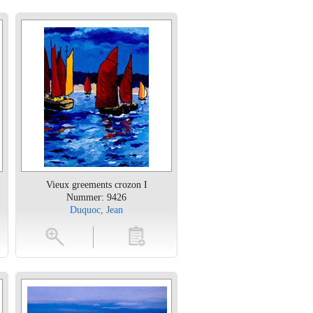
Vieux greements crozon I
Nummer: 9426
Duquoc, Jean
en
toevoegen