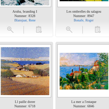
Aruba, branding I
Les ombrelles du salagou
Nummer: 8328
Nummer: 8947
Blansjaar, Rene
Bonafe, Roger
toevoegen
vergroten
toevoegen
vergrot
Ll paille doree
La mer a l'estaque
Nummer: 6718
Nummer: 6846