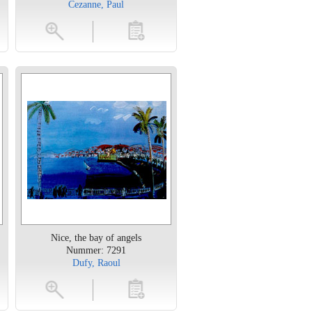
Cezanne, Paul
en
toevoegen
Nice, the bay of angels
Nummer: 7291
Dufy, Raoul
en
toevoegen