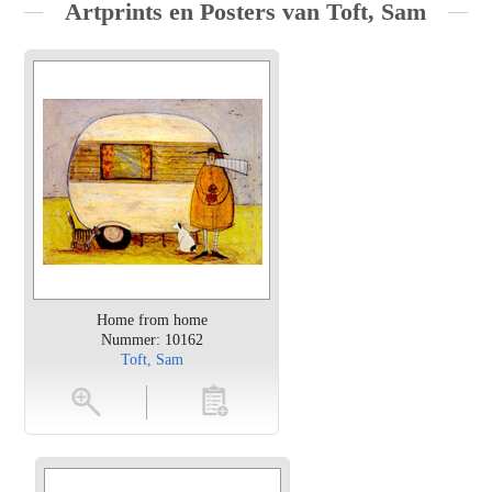
Artprints en Posters van Toft, Sam
Home from home
Nummer: 10162
Toft, Sam
en
toevoegen