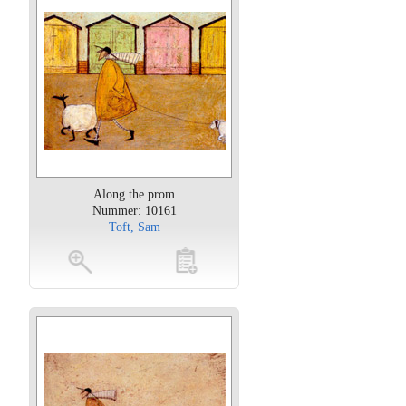
Along the prom
Nummer: 10161
Toft, Sam
oten
toevoegen