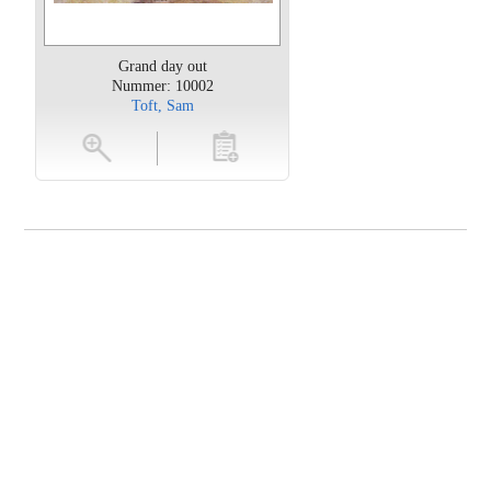
Grand day out
Nummer: 10002
Toft, Sam
oten
toevoegen