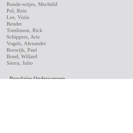
Runde-witjes, Mechtild
Pol, Rein
Lee, Viola
Bender
Tomlinson, Rick
Schippers, Arie
Vogels, Alexander
Boswijk, Paul
Bond, Willard
Sierra, Julio
Populaire Onderwerpen
Surrealisten
Abstract
Expressionisten
Andere Culturen
Culinair
Impressionisten
Film
Naïef