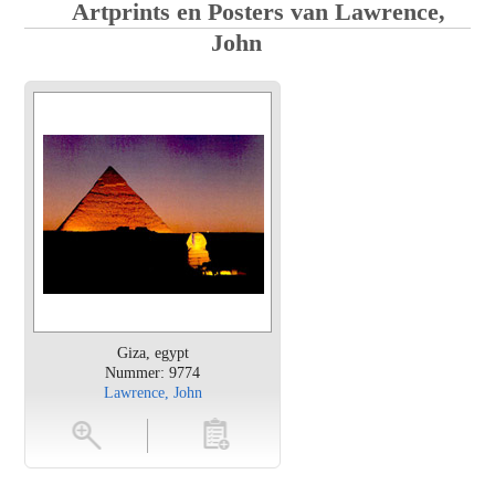
Artprints en Posters van Lawrence,
John
Giza, egypt
Nummer: 9774
Lawrence, John
en
toevoegen