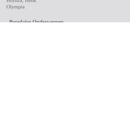
Hofstra, Henk
Olympia
Populaire Onderwerpen
Bloemen
Naïef
Jugendstil
Dieren
Oude Prenten
Expressionisten
Humoristisch
Andere Culturen
Groepen en Personen
Landschappen
Contact Gegevens
Bezoek- en Postadres:
L&S Artprint Verhuur
Alberdaweg 1
9363 JN Marum