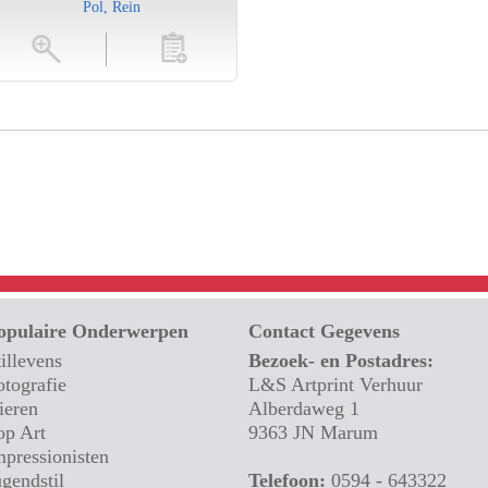
Pol, Rein
toevoegen
opulaire Onderwerpen
Contact Gegevens
tillevens
Bezoek- en Postadres:
otografie
L&S Artprint Verhuur
ieren
Alberdaweg 1
op Art
9363 JN Marum
mpressionisten
ugendstil
Telefoon:
0594 - 643322