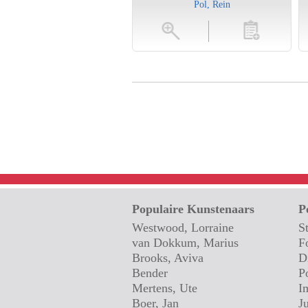
Pol, Rein
vergroten
toevoegen
vergroten
Populaire Kunstenaars
P
Westwood, Lorraine
S
van Dokkum, Marius
F
Brooks, Aviva
D
Bender
P
Mertens, Ute
I
Boer, Jan
J