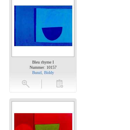
Bleu rhyme I
Nummer: 10157
Bunzl, Biddy
oten
toevoegen